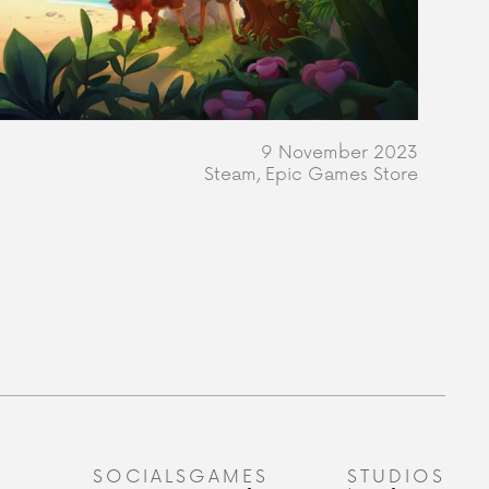
9 November 2023
Steam, Epic Games Store
SOCIALS
GAMES
STUDIOS