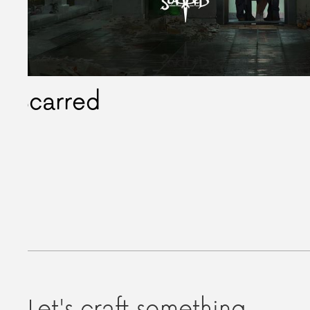
Scarred
Let's craft something